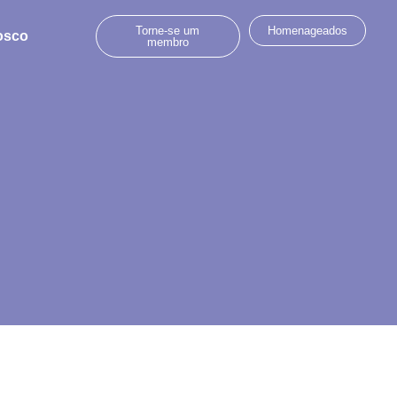
Torne-se um
Homenageados
osco
membro