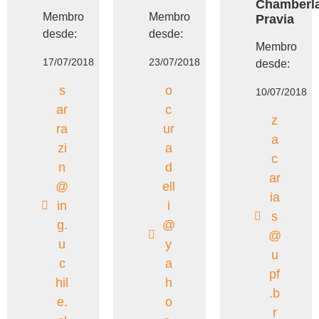
Chamberla
Membro
Membro
Pravia
desde:
desde:
Membro
17/07/2018
23/07/2018
desde:
s
o
10/07/2018
ar
c
z
ra
ur
a
zi
a
c
n
d
ar
@
ell
ia
in
i
s
g.
@
@
u
y
u
c
a
pf
hil
h
.b
e.
o
r