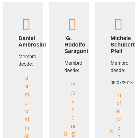
Daniel
G.
Michèle
Ambrosini
Rodolfo
Schubert
Saragoni
Pfeil
Membro
Membro
Membro
desde:
desde:
desde:
d
09/07/2018
rs
a
ar
m
m
a
br
pf
g
o
eil
o
si
@
ni
ni
c
@
@
o