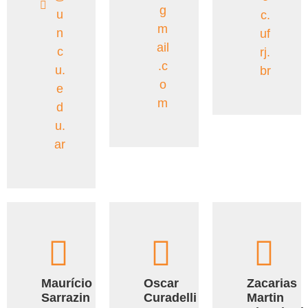
g
u
c.
m
n
uf
ail
c
rj.
.c
u.
br
o
e
m
d
u.
ar
Maurício
Oscar
Zacarias
Sarrazin
Curadelli
Martin