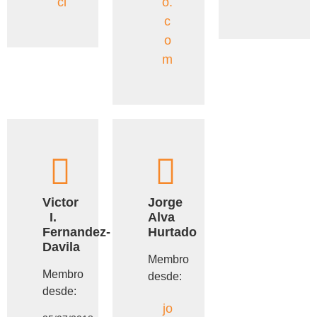
cl
o.
c
o
m
Victor
Jorge
I.
Alva
Fernandez-
Hurtado
Davila
Membro
Membro
desde:
desde:
jo