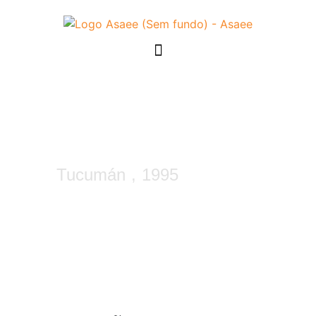
XXVII – Jornadas
Sudamericanas de
Ingeniería Estructural
Tucumán
,
1995