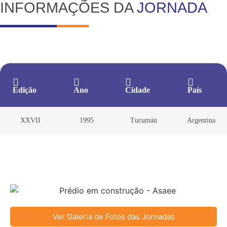
INFORMAÇÕES DA
JORNADA
Edição
Ano
Cidade
País
XXVII
1995
Tucumán
Argentina
Ver Galeria de Fotos das Jornadas