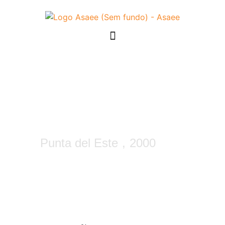
XXIX – Jornadas
Sudamericanas de
Ingeniería Estructural
(Jubileo Prof. Julio
Ricaldoni)
Punta del Este
,
2000