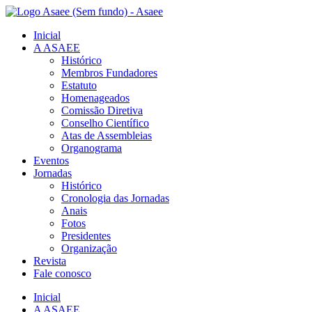
Ir
para
Inicial
o
A ASAEE
conteúdo
Histórico
Membros Fundadores
Estatuto
Homenageados
Comissão Diretiva
Conselho Científico
Atas de Assembleias
Organograma
Eventos
Jornadas
Histórico
Cronologia das Jornadas
Anais
Fotos
Presidentes
Organização
Revista
Fale conosco
Inicial
A ASAEE