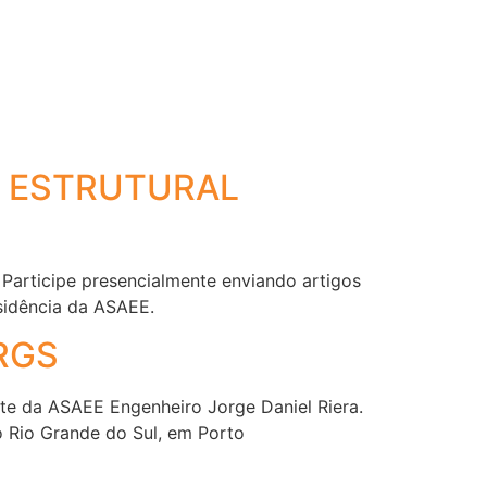
Torne-se um
Homenageados
osco
membro
A ESTRUTURAL
 Participe presencialmente enviando artigos
esidência da ASAEE.
RGS
te da ASAEE Engenheiro Jorge Daniel Riera.
o Rio Grande do Sul, em Porto