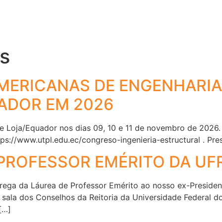
Eventos
Jornadas
Revista
Fale con
as
AMERICANAS DE ENGENHARI
ADOR EM 2026
de Loja/Equador nos dias 09, 10 e 11 de novembro de 2026.
ps://www.utpl.edu.ec/congreso-ingenieria-estructural . Pr
 PROFESSOR EMÉRITO DA UF
rega da Láurea de Professor Emérito ao nosso ex-Presiden
a sala dos Conselhos da Reitoria da Universidade Federal d
[…]